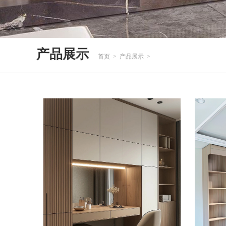
产品展示
首页
>
产品展示
>