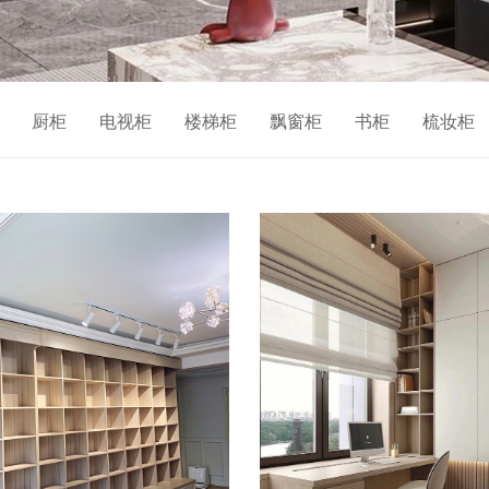
厨柜
电视柜
楼梯柜
飘窗柜
书柜
梳妆柜