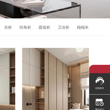
衣柜
转角柜
圆弧柜
卫浴柜
榻榻米
在线留言
预约设计